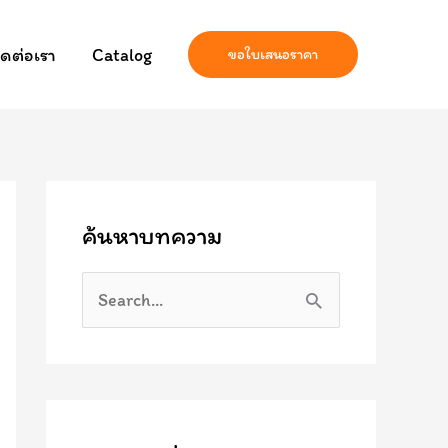
ิดต่อเรา
Catalog
ขอใบเสนอราคา
ค้นหาบทความ
S
e
a
r