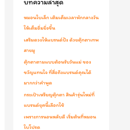
c
บทความล่าสุด
h
หมอนใบเล็ก เติมเต็มเวลาพักกลางวัน
f
ให้เต็มอิ่มยิ่งขึ้น
o
เสริมดวงให้แบรนด์ปัง ด้วยตุ๊กตาเทพ
r
สายมู
:
ตุ๊กตาตามแบบต้อนรับวันแม่ ของ
ขวัญแทนใจ ที่สื่อถึงแบรนด์คุณได้
มากกว่าคำพูด
กระเป๋าเหรียญตุ๊กตา สินค้ารุ่นใหม่ที่
แบรนด์ยุคนี้เลือกใช้
เพราะการนอนหลับดี เริ่มต้นที่หมอน
ใบโปรด