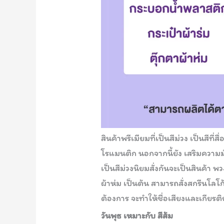
สินค้าพรีเมียมที่เป็นสีม่วง เป็นสีที่ส
โรแมนติก นอกจากนี้ยัง เสริมความมั่งม
เป็นสีม่วงนิยมสั่งกันจะเป็นสินค้า 
ผ้าห่ม เป็นต้น สามารถสั่งสกรีนโลโ
ต้องการ จะทำให้ชื่อเสียงและเกียร
วันพุธ เหมาะกับ สีส้ม