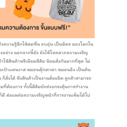
ื่อถึงความรู้สึกให้สดชื่น อบอุ่น เป็นมิตร มองโลกใน
างอย่าง นอกจากนี้ยัง ยังให้โชคลาภความเจริญ
ให้สินค้าพรีเมียมสีส้ม นิยมสั่งกันมากที่สุด ไม่
ระเป๋าแคนวาส หมอนตุ๊กตาตา หมอนอิง เป็นต้น
น ก็สั่งได้ ซึ่งสินค้าเป็นงานสั่งผลิต ลูกค้าสามารถ
มที่ต้องการ ทั้งนี้สีส้มยังช่วยกระตุ้นการทำงาน
ดี ส่งผลต่อความเจริญหน้าที่การงานเพิ่มได้ไป