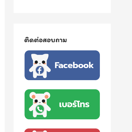
ติดต่อสอบถาม