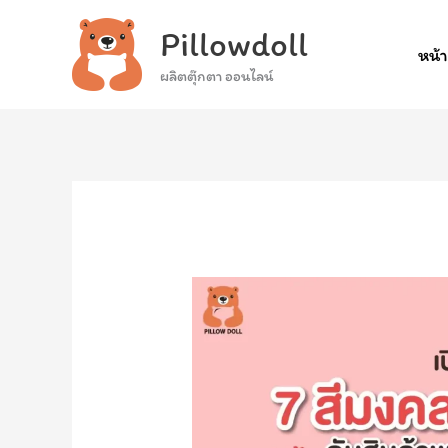
Skip
Pillowdoll
to
หน้
content
ผลิตตุ๊กตา ออนไลน์