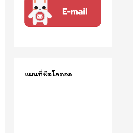
แผนที่พิลโลดอล