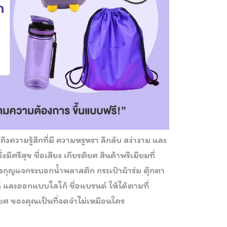
ื่อถึงความรู้สึกที่มี ความหรูหรา ลึกลับ สง่างาม และ
ีศรีสุข ชื่อเสียง เกียรติยศ สินค้าพรีเมียมที่
พวงกุญแจกระบอกน้ำพลาสติก กระเป๋าผ้าร่ม ตุ๊กตา
ก้ และออกแบบโลโก้ ชื่อแบรนด์ ให้ได้ตามที่
ติยศ ของคุณเป็นที่จดจำไม่เหมือนใคร