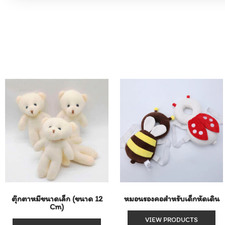
ตุ๊กตาหมีขนาดเล็ก (ขนาด 12
หมอนรองคอสำหรับเด็กหัดเดิน
Cm)
VIEW PRODUCTS