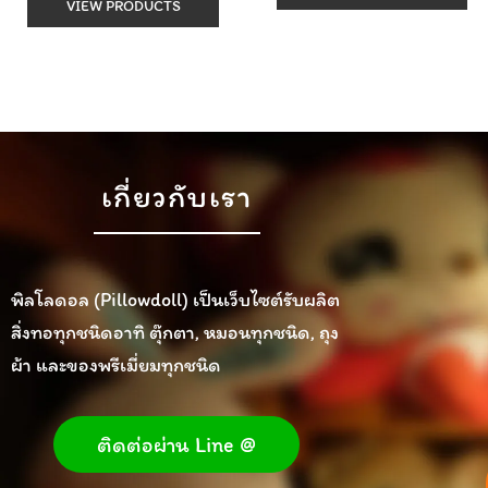
VIEW PRODUCTS
เกี่ยวกับเรา
พิลโลดอล (Pillowdoll) เป็นเว็บไซต์รับผลิต
สิ่งทอทุกชนิดอาทิ ตุ๊กตา, หมอนทุกชนิด, ถุง
ผ้า และของพรีเมี่ยมทุกชนิด
ติดต่อผ่าน Line @