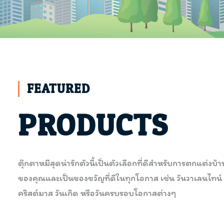
FEATURED
PRODUCTS
ตุ๊กตาหมีสุดน่ารักตัวนี้เป็นตัวเลือกที่ดีสำหรับการตกแต่งบ้
ของคุณและเป็นของขวัญที่ดีในทุกโอกาส เช่น วันวาเลนไทน์ 
คริสต์มาส วันเกิด หรือวันครบรอบโอกาสต่างๆ