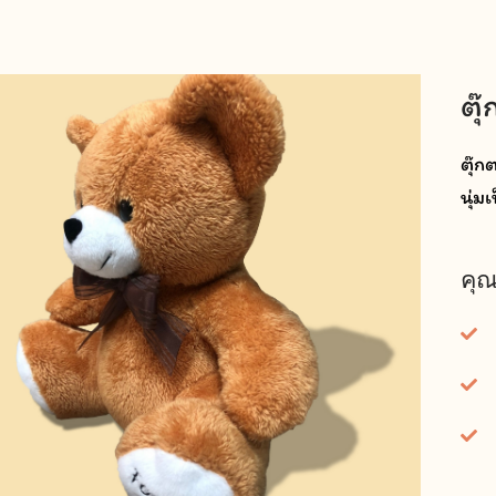
ตุ
ตุ๊ก
นุ่ม
คุณ