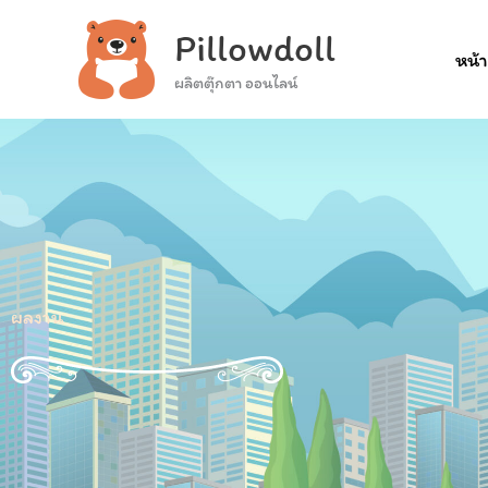
Skip
Pillowdoll
to
หน้
content
ผลิตตุ๊กตา ออนไลน์
ผลงาน