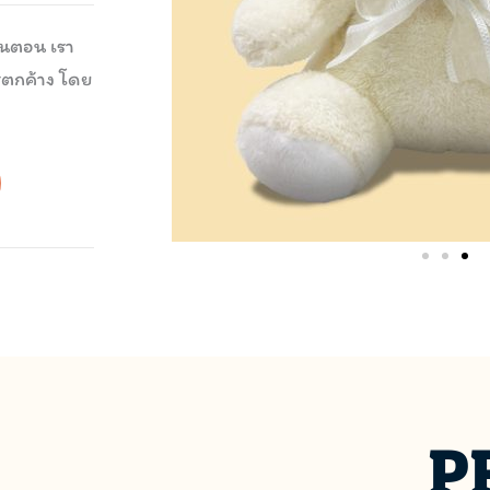
ั้นตอน เรา
ารตกค้าง โดย
P