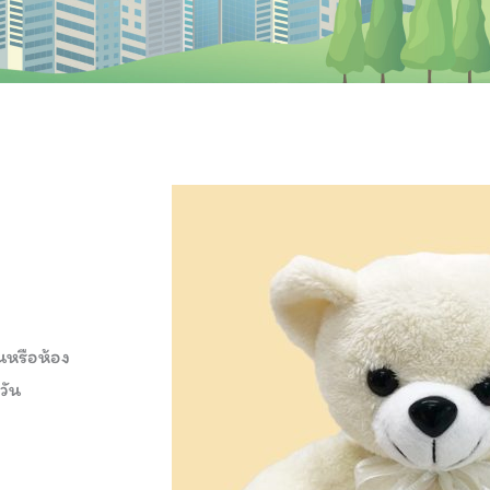
านหรือห้อง
วัน