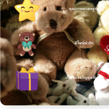
คุณภาพมาตรฐาน
ดีไซน์น่ารัก
เป็นของขวัญสุดพิเศษ