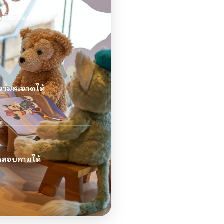
ดุที่มีคุณภาพ
วามสะอาดได้
ดสอบถามได้