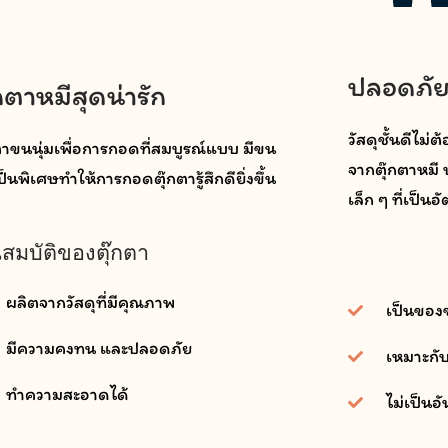
ปลอดภัย
๊กตาหมีสุดน่ารัก
วัสดุชั้นดีไม่
ตาขนนุ่มเพื่อการกอดที่สมบูรณ์แบบ มีขน
จากตุ๊กตาหมี 
เป็นพิเศษทำให้การกอดตุ๊กตารู้สึกดียิ่งขึ้น
เล็ก ๆ ที่เป็น
สมบัติของตุ๊กตา
ผลิตจากวัสดุที่มีคุณภาพ
เป็นของข
มีความคงทน และปลอดภัย
เหมาะกับ
ทำความสะอาดได้
ไม่เป็นอ