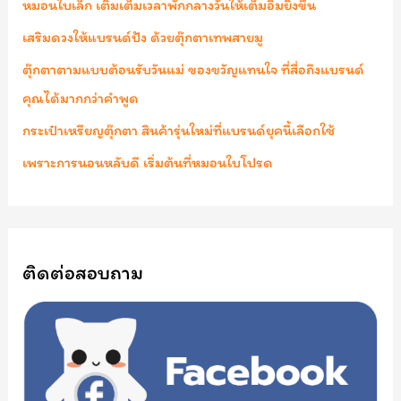
หมอนใบเล็ก เติมเต็มเวลาพักกลางวันให้เต็มอิ่มยิ่งขึ้น
f
เสริมดวงให้แบรนด์ปัง ด้วยตุ๊กตาเทพสายมู
o
ตุ๊กตาตามแบบต้อนรับวันแม่ ของขวัญแทนใจ ที่สื่อถึงแบรนด์
r
คุณได้มากกว่าคำพูด
:
กระเป๋าเหรียญตุ๊กตา สินค้ารุ่นใหม่ที่แบรนด์ยุคนี้เลือกใช้
เพราะการนอนหลับดี เริ่มต้นที่หมอนใบโปรด
ติดต่อสอบถาม