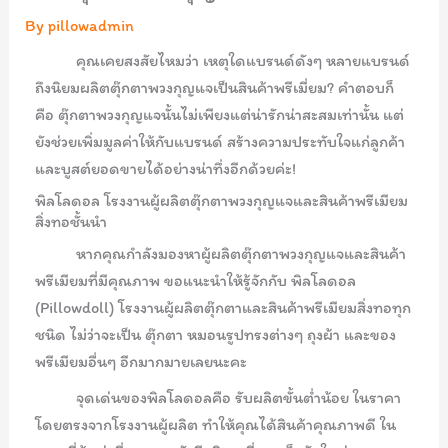
By
pillowadmin
คุณเคยสงสัยไหมว่า เหตุใดแบรนด์ดังๆ หลายแบรนด์
ถึงนิยมผลิตตุ๊กตาพวงกุญแจเป็นสินค้าพรีเมี่ยม? คำตอบก็
คือ ตุ๊กตาพวงกุญแจนั้นไม่เพียงแต่น่ารักน่าสะสมเท่านั้น แต่
ยังช่วยเพิ่มมูลค่าให้กับแบรนด์ สร้างความประทับใจแก่ลูกค้า
และบูสต์ยอดขายได้อย่างน่าทึ่งอีกด้วยค่ะ!
พิลโลดอล โรงงานผู้ผลิตตุ๊กตาพวงกุญแจและสินค้าพรีเมียม
สิ่งทอชั้นนำ
หากคุณกำลังมองหาผู้ผลิตตุ๊กตาพวงกุญแจและสินค้า
พรีเมียมที่มีคุณภาพ ขอแนะนำให้รู้จักกับ พิลโลดอล
(Pillowdoll) โรงงานผู้ผลิตตุ๊กตาและสินค้าพรีเมียมสิ่งทอทุก
ชนิด ไม่ว่าจะเป็น ตุ๊กตา หมอนรูปทรงต่างๆ ถุงผ้า และของ
พรีเมียมอื่นๆ อีกมากมายเลยนะคะ
จุดเด่นของพิลโลดอลคือ รับผลิตขั้นต่ำน้อย ในราคา
โดยตรงจากโรงงานผู้ผลิต ทำให้คุณได้สินค้าคุณภาพดี ใน