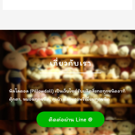
เกี่ยวกับเรา
พิลโลดอล (Pillowdoll) เป็นเว็บไซต์รับผลิตสิ่งทอทุกชนิดอาทิ
ตุ๊กตา, หมอนทุกชนิด, ถุงผ้า และของพรีเมี่ยมทุกชนิด
ติดต่อผ่าน Line @