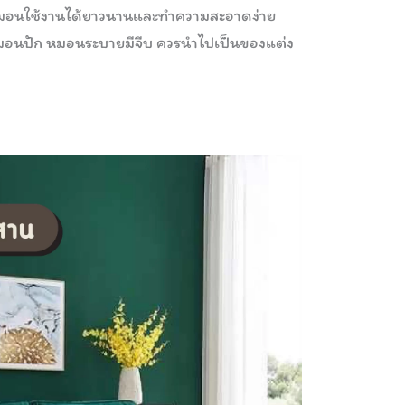
้หมอนใช้งานได้ยาวนานและทำความสะอาดง่าย
มอนปัก หมอนระบายมีจีบ ควรนำไปเป็นของแต่ง