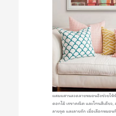
ผสมผสานลวดลายหมอนอิงช่วยให้ห้อ
ดอกไม้ เรขาคณิต และโทนสีเดียว,
ลายจุด และลายถัก เมื่อเลือกหมอนท