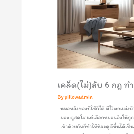
เคล็ด(ไม่)ลับ 6 กฎ ทำห้
By
pillowadmin
หมอนอิงของที่ใช้ก็ได้ มีไว้ตกแต่งบ้
มอง ดูสดใส แค่เลือกหมอนอิงให้ถ
เข้าด้วยกันก็ทำให้ห้องดูดีขึ้นได้เป