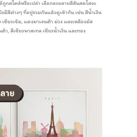
กได้ถูกสไตล์หรือเปล่า เลือกลวยลายสีสันสดใสจะ
ีสีต่างๆ ที่อยู่รวมกันแล้วดูเข้ากัน เช่น สีน้ำเงิน
 เขียวเข้ม, แดงมาเจนต้า ม่วง และเหลืองมัส
ต้า, สีเขียวพาสเทล เขียวน้ำเงิน และทอง