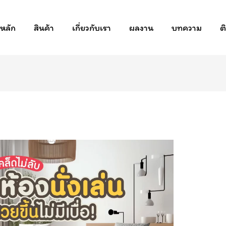
าหลัก
สินค้า
เกี่ยวกับเรา
ผลงาน
บทความ
ต