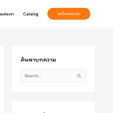
ิดต่อเรา
Catalog
ขอใบเสนอราคา
ค้นหาบทความ
S
e
a
r