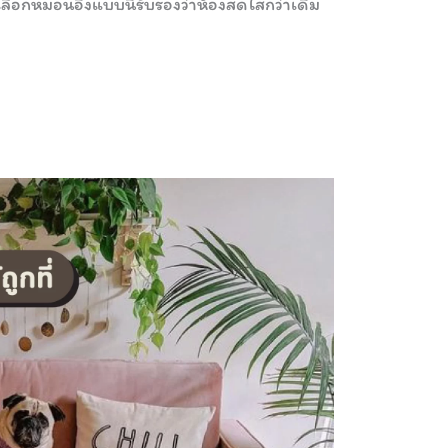
อกหมอนอิงแบบนี้รับรองว่าห้องสดใสกว่าเดิม