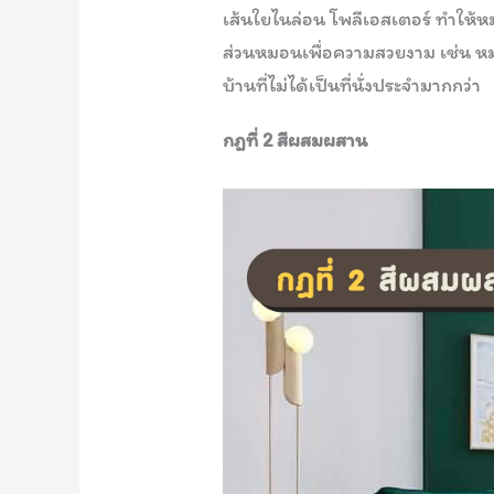
เส้นใยไนล่อน โพลีเอสเตอร์ ทำให
ส่วนหมอนเพื่อความสวยงาม เช่น ห
บ้านที่ไม่ได้เป็นที่นั่งประจำมากกว่า
กฎที่ 2 สีผสมผสาน