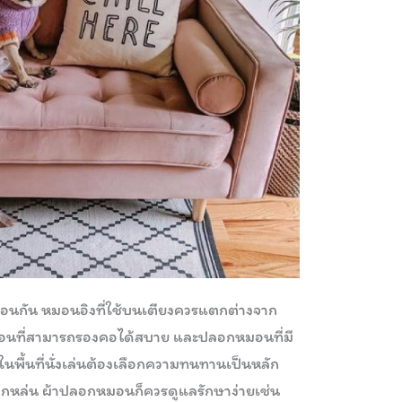
ือนกัน หมอนอิงที่ใช้บนเตียงควรแตกต่างจาก
อนที่สามารถรองคอได้สบาย และปลอกหมอนที่มี
นพื้นที่นั่งเล่นต้องเลือกความทนทานเป็นหลัก
รตกหล่น ผ้าปลอกหมอนก็ควรดูแลรักษาง่ายเช่น