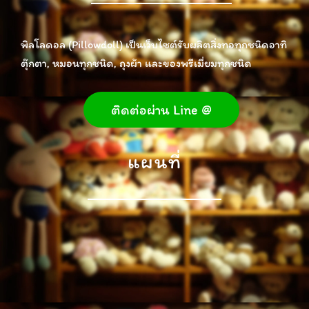
พิลโลดอล (Pillowdoll) เป็นเว็บไซต์รับผลิตสิ่งทอทุกชนิดอาทิ
ตุ๊กตา, หมอนทุกชนิด, ถุงผ้า และของพรีเมี่ยมทุกชนิด
ติดต่อผ่าน Line @
แผนที่