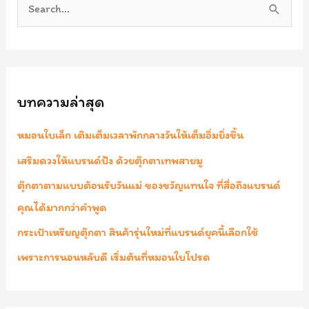
S
e
a
r
บทความล่าสุด
c
h
หมอนใบเล็ก เติมเต็มเวลาพักกลางวันให้เต็มอิ่มยิ่งขึ้น
f
เสริมดวงให้แบรนด์ปัง ด้วยตุ๊กตาเทพสายมู
o
ตุ๊กตาตามแบบต้อนรับวันแม่ ของขวัญแทนใจ ที่สื่อถึงแบรนด์
r
คุณได้มากกว่าคำพูด
:
กระเป๋าเหรียญตุ๊กตา สินค้ารุ่นใหม่ที่แบรนด์ยุคนี้เลือกใช้
เพราะการนอนหลับดี เริ่มต้นที่หมอนใบโปรด