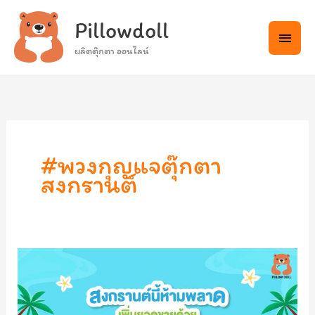
Skip
Main
Pillowdoll
to
Menu
content
ผลิตตุ๊กตา ออนไลน์
#พวงกุญแจตุ๊กตา
สงกรานต์
สงกรานต์
นี้
ห้าม
พลาด