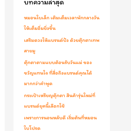
c
บทความล่าสุด
h
หมอนใบเล็ก เติมเต็มเวลาพักกลางวัน
f
ให้เต็มอิ่มยิ่งขึ้น
o
เสริมดวงให้แบรนด์ปัง ด้วยตุ๊กตาเทพ
r
สายมู
:
ตุ๊กตาตามแบบต้อนรับวันแม่ ของ
ขวัญแทนใจ ที่สื่อถึงแบรนด์คุณได้
มากกว่าคำพูด
กระเป๋าเหรียญตุ๊กตา สินค้ารุ่นใหม่ที่
แบรนด์ยุคนี้เลือกใช้
เพราะการนอนหลับดี เริ่มต้นที่หมอน
ใบโปรด