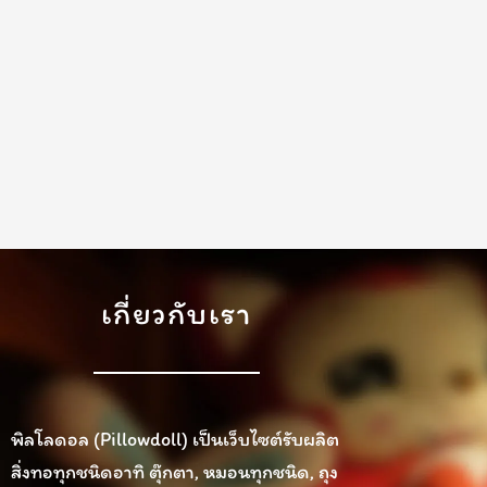
เกี่ยวกับเรา
พิลโลดอล (Pillowdoll) เป็นเว็บไซต์รับผลิต
สิ่งทอทุกชนิดอาทิ ตุ๊กตา, หมอนทุกชนิด, ถุง