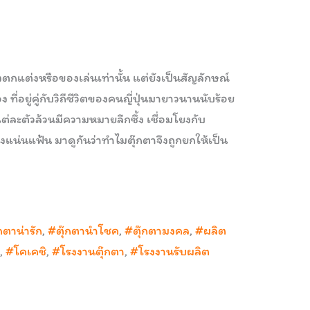
งตกแต่งหรือของเล่นเท่านั้น แต่ยังเป็นสัญลักษณ์
ี่อยู่คู่กับวิถีชีวิตของคนญี่ปุ่นมายาวนานนับร้อย
แต่ละตัวล้วนมีความหมายลึกซึ้ง เชื่อมโยงกับ
น่นแฟ้น มาดูกันว่าทำไมตุ๊กตาจึงถูกยกให้เป็น
กตาน่ารัก
,
#ตุ๊กตานำโชค
,
#ตุ๊กตามงคล
,
#ผลิต
ุ
,
#โคเคชิ
,
#โรงงานตุ๊กตา
,
#โรงงานรับผลิต