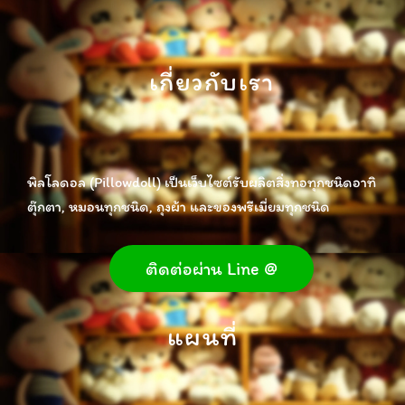
เกี่ยวกับเรา
พิลโลดอล (Pillowdoll) เป็นเว็บไซต์รับผลิตสิ่งทอทุกชนิดอาทิ
ตุ๊กตา, หมอนทุกชนิด, ถุงผ้า และของพรีเมี่ยมทุกชนิด
ติดต่อผ่าน Line @
แผนที่