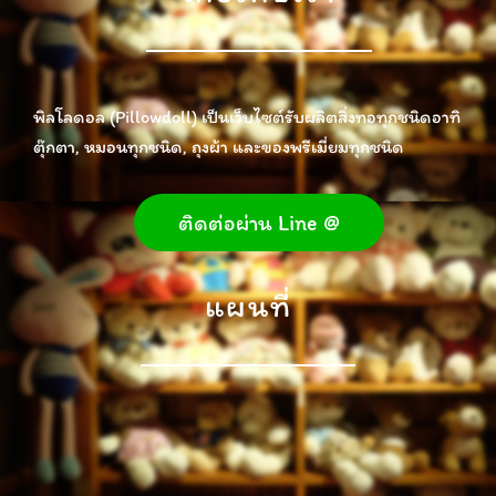
พิลโลดอล (Pillowdoll) เป็นเว็บไซต์รับผลิตสิ่งทอทุกชนิดอาทิ
ตุ๊กตา, หมอนทุกชนิด, ถุงผ้า และของพรีเมี่ยมทุกชนิด
ติดต่อผ่าน Line @
แผนที่