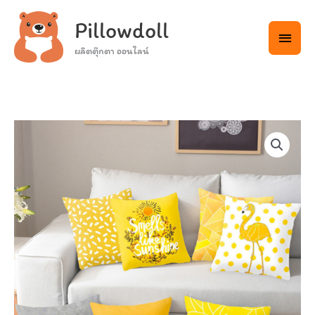
Skip
Main
Pillowdoll
to
Menu
content
ผลิตตุ๊กตา ออนไลน์