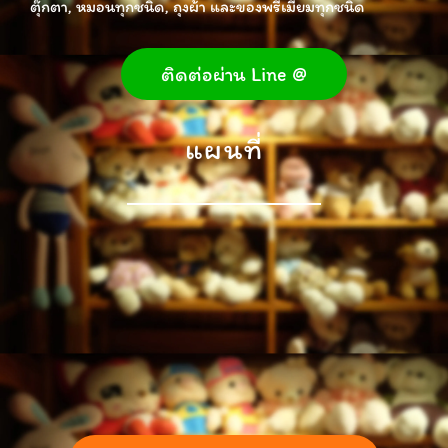
ตุ๊กตา, หมอนทุกชนิด, ถุงผ้า และของพรีเมี่ยมทุกชนิด
ติดต่อผ่าน Line @
แผนที่