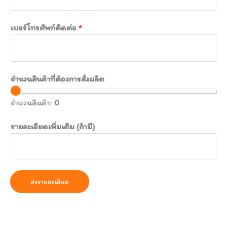
เบอร์โทรศัพท์ติดต่อ
*
จำนวนสินค้าที่ต้องการสั่งผลิต
จำนวนสินค้า:
0
รายละเอียดเพิ่มเติม (ถ้ามี)
ส่งรายละเอียด