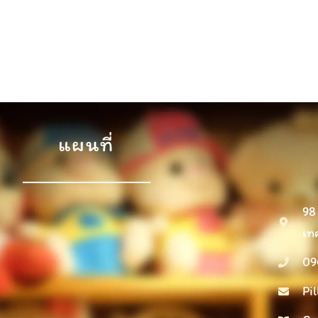
แผนที่
98
เท
09
Pi