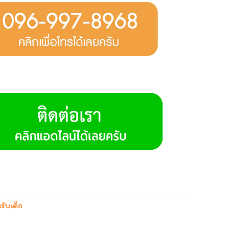
ับเด็ก