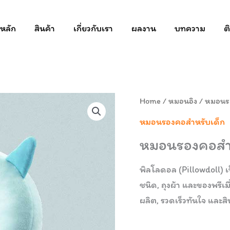
าหลัก
สินค้า
เกี่ยวกับเรา
ผลงาน
บทความ
ต
Home
/
หมอนอิง
/
หมอนรอ
หมอนรองคอสำหรับเด็ก
หมอนรองคอสำหร
พิลโลดอล (Pillowdoll) เ
ชนิด, ถุงผ้า และของพรีเม
ผลิต, รวดเร็วทันใจ และส