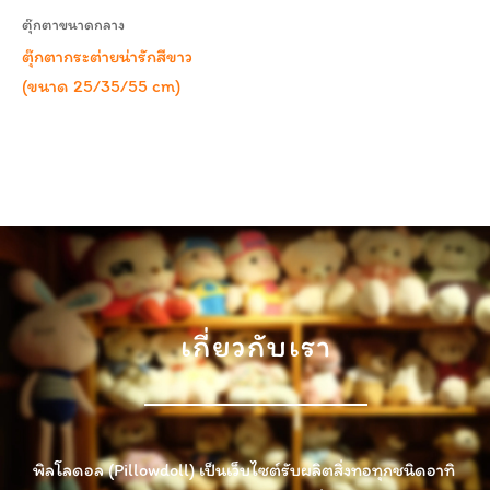
ตุ๊กตาขนาดกลาง
ตุ๊กตากระต่ายน่ารักสีขาว
(ขนาด 25/35/55 cm)
เกี่ยวกับเรา
พิลโลดอล (Pillowdoll) เป็นเว็บไซต์รับผลิตสิ่งทอทุกชนิดอาทิ