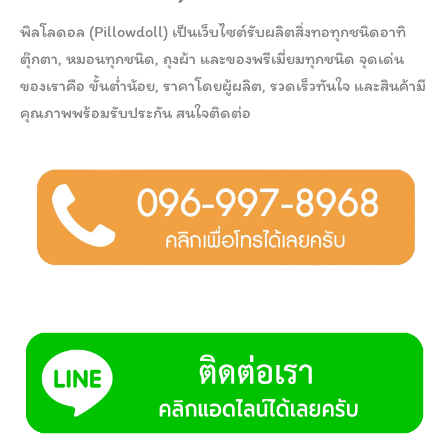
พิลโลดอล (Pillowdoll) เป็นเว็บไซต์รับผลิตสิ่งทอทุกชนิดอาทิ
ตุ๊กตา, หมอนทุกชนิด, ถุงผ้า และของพรีเมี่ยมทุกชนิด จุดเด่น
ของเราคือ ขั้นต่ำน้อย, ราคาโดยผู้ผลิต, รวดเร็วทันใจ และสินค้ามี
คุณภาพพร้อมรับประกัน สนใจติดต่อ