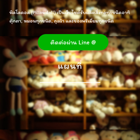
พิลโลดอล (Pillowdoll) เป็นเว็บไซต์รับผลิตสิ่งทอทุกชนิดอาทิ
ตุ๊กตา, หมอนทุกชนิด, ถุงผ้า และของพรีเมี่ยมทุกชนิด
ติดต่อผ่าน Line @
แผนที่