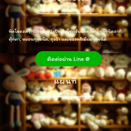
พิลโลดอล (Pillowdoll) เป็นเว็บไซต์รับผลิตสิ่งทอทุกชนิดอาทิ
ตุ๊กตา, หมอนทุกชนิด, ถุงผ้า และของพรีเมี่ยมทุกชนิด
ติดต่อผ่าน Line @
แผนที่